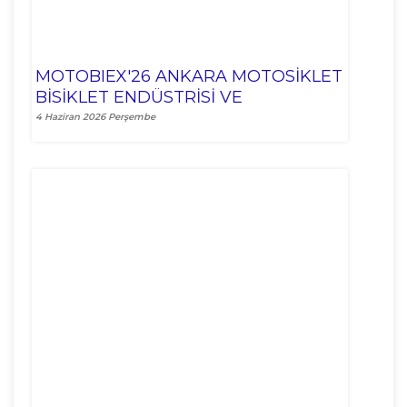
Hayvancılık Fuarı
15-18 EKİM 2026
MOTOBIEX'26 ANKARA MOTOSİKLET
BİSİKLET ENDÜSTRİSİ VE
AKSESUARLARI FUARI
4 Haziran 2026 Perşembe
DETAY