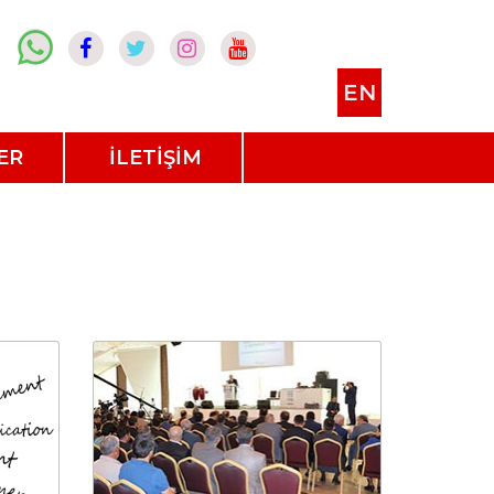
EN
ER
İLETİŞİM