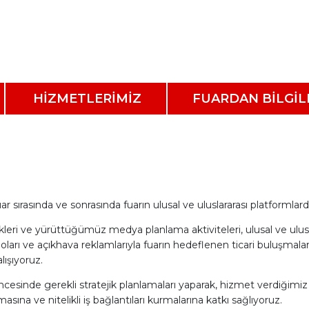
HİZMETLERİMİZ
FUARDAN BİLGİL
sırasında ve sonrasında fuarın ulusal ve uluslararası platformlard
ikleri ve yürüttüğümüz medya planlama aktiviteleri, ulusal ve ul
ideoları ve açıkhava reklamlarıyla fuarın hedeflenen ticari buluşmal
lışıyoruz.
cesinde gerekli stratejik planlamaları yaparak, hizmet verdiğimiz f
asına ve nitelikli iş bağlantıları kurmalarına katkı sağlıyoruz.