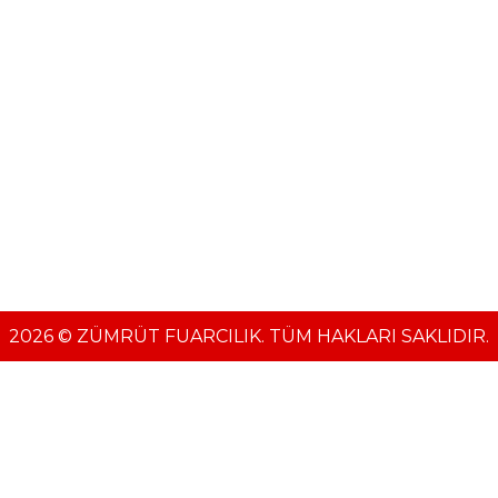
2026 © ZÜMRÜT FUARCILIK. TÜM HAKLARI SAKLIDIR.