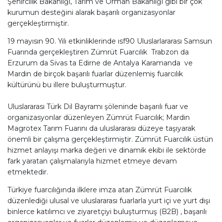
Şehircilik Bakanlığı, Tarım ve Orman Bakanlığı gibi bir çok
kurumun desteğini alarak başarılı organizasyonlar
gerçekleştirmiştir.
19 mayısın 90. Yılı etkinliklerinde ısf90 Uluslarlararası Samsun
Fuarında gerçekleştiren Zümrüt Fuarcılık Trabzon da
Erzurum da Sivas ta Edirne de Antalya Karamanda ve
Mardin de birçok başarılı fuarlar düzenlemiş fuarcılık
kültürünü bu illere buluşturmuştur.
Uluslararası Türk Dil Bayramı şöleninde başarılı fuar ve
organizasyonlar düzenleyen Zümrüt Fuarcılık; Mardin
Magrotex Tarım Fuarını da uluslararası düzeye taşıyarak
önemli bir çalışma gerçekleştirmiştir. Zümrüt Fuarcılık üstün
hizmet anlayışı marka değeri ve dinamik ekibi ile sektörde
fark yaratan çalışmalarıyla hizmet etmeye devam
etmektedir.
Türkiye fuarcılığında ilklere imza atan Zümrüt Fuarcılık
düzenlediği ulusal ve uluslararası fuarlarla yurt içi ve yurt dışı
binlerce katılımcı ve ziyaretçiyi buluşturmuş (B2B) , başarılı