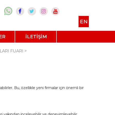
EN
ER
İLETİŞİM
LARI FUARI
>
abilirler. Bu, özellikle yeni firmalar için önemli bir
leri yakından inceleyebilir ve deneyimleyebilir.