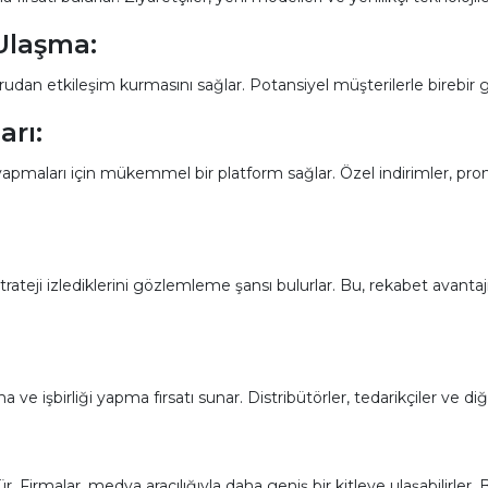
Ulaşma:
doğrudan etkileşim kurmasını sağlar. Potansiyel müşterilerle birebi
arı:
ış yapmaları için mükemmel bir platform sağlar. Özel indirimler, pr
trateji izlediklerini gözlemleme şansı bulurlar. Bu, rekabet avantajı
 ve işbirliği yapma fırsatı sunar. Distribütörler, tedarikçiler ve diğer
 Firmalar, medya aracılığıyla daha geniş bir kitleye ulaşabilirler. Ba