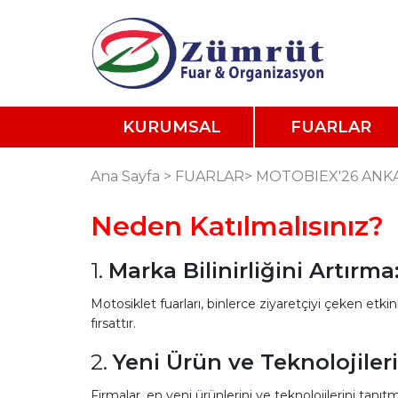
KURUMSAL
FUARLAR
Ana Sayfa
>
FUARLAR
>
MOTOBIEX'26 ANKA
Neden Katılmalısınız?
1.
Marka Bilinirliğini Artırma
Motosiklet fuarları, binlerce ziyaretçiyi çeken etkinlik
fırsattır.
2.
Yeni Ürün ve Teknolojiler
Firmalar, en yeni ürünlerini ve teknolojilerini tanıtm