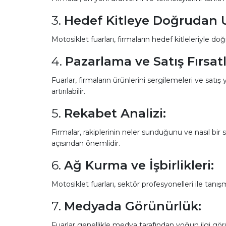
3.
Hedef Kitleye Doğrudan 
Motosiklet fuarları, firmaların hedef kitleleriyle 
4.
Pazarlama ve Satış Fırsatl
Fuarlar, firmaların ürünlerini sergilemeleri ve sat
artırılabilir.
5.
Rekabet Analizi:
Firmalar, rakiplerinin neler sunduğunu ve nasıl bir s
açısından önemlidir.
6.
Ağ Kurma ve İşbirlikleri:
Motosiklet fuarları, sektör profesyonelleri ile tanışma
7.
Medyada Görünürlük:
Fuarlar genellikle medya tarafından yoğun ilgi görür.