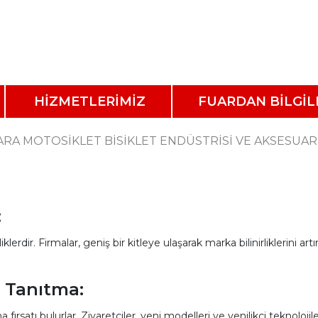
HİZMETLERİMİZ
FUARDAN BİLGİL
RA MOTOSİKLET BİSİKLET ENDÜSTRİSİ VE AKSESUAR
:
lerdir. Firmalar, geniş bir kitleye ulaşarak marka bilinirliklerini artır
i Tanıtma:
a fırsatı bulurlar. Ziyaretçiler, yeni modelleri ve yenilikçi teknoloji