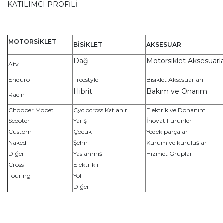
​​​​​​KATILIMCI PROFİLİ
MOTORSİKLET
BİSİKLET
AKSESUAR
Dağ
Motorsiklet Aksesuarla
Atv
Enduro
Freestyle
Bisiklet Aksesuarları
Hibrit
Bakım ve Onarım
Racin
Chopper Mopet
Cyclocross Katlanır
Elektrik ve Donanım
Scooter
Yarış
İnovatif ürünler
Custom
Çocuk
Yedek parçalar
Naked
Şehir
Kurum ve kuruluşlar
Diğer
Yaslanmış
Hizmet Gruplar
Cross
Elektrikli
Touring
Yol
Diğer