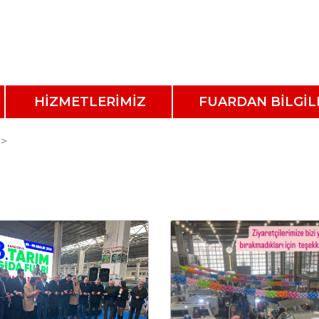
HİZMETLERİMİZ
FUARDAN BİLGİL
>