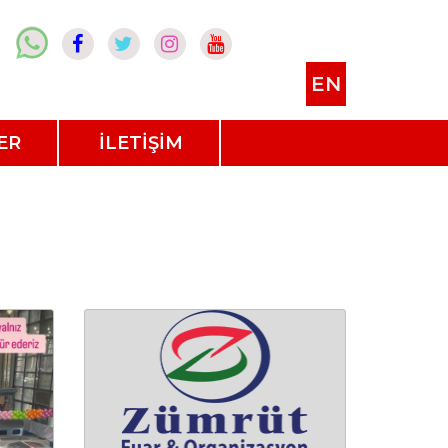
EN
ER
İLETİŞİM