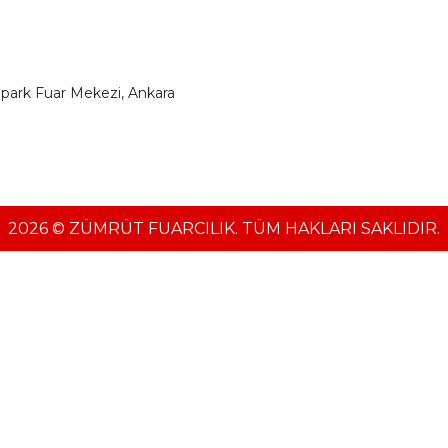
npark Fuar Mekezi, Ankara
2026 © ZÜMRÜT FUARCILIK. TÜM HAKLARI SAKLIDIR.